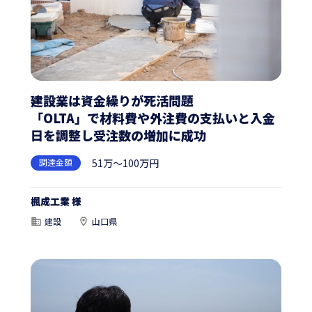
建設業は資金繰りが死活問題
「OLTA」で材料費や外注費の支払いと入金
日を調整し受注数の増加に成功
調達金額
51万～100万円
楓成工業 様
建設
山口県