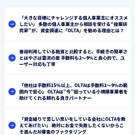
「大きな目標にチャレンジする個人事業主にオススメ
したい」 多数の個人事業主から相談を受ける“複業研
究家”が、資金調達に「OLTA」を勧める理由とは？
普段利用している融資と比較すると、手続きの簡単さ
とはやさは雲泥の差 手数料も2〜9％と良心的で、ユ
ーザー対応も丁寧
「他社は手数料15％以上、OLTAは手数料2～9％の範
囲内で安心」 OLTAは”今”困っている小規模事業者を
助けてくれる頼れる良きパートナー
「資金繰りで苦しい思いをしている会社にOLTAを教
えてあげたい」 絶対にお金で失敗したくないからこ
そ選んだAI審査のファクタリング