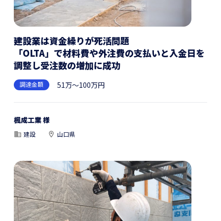
建設業は資金繰りが死活問題
「OLTA」で材料費や外注費の支払いと入金日を
調整し受注数の増加に成功
調達金額
51万～100万円
楓成工業 様
建設
山口県