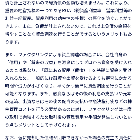
債も計上されないので総負債の金額も増えません。これにより、
重要の経営指標の一つであるROA（総資産利益率＝営業利益等の
利益÷総資産。資産利用の効率性の指標）の悪化を防ぐことがで
きます。また、負債が計上されないので、これ以上負債の金額を
増やすことなく資金調達を行うことができるというメリットもあ
ります。
また、ファクタリングによる資金調達の場合には、会社自身の
「信用」や「将来の収益」を源泉にしてゼロから資金を受け入れ
るのとは異なり、「既にある資産（債権）」を基礎に資金を受け
入れるため、一般的には融資や出資を受けるよりも審査にかかる
時間や労力が小さくなり、早くかつ簡単に資金調達を行うことが
可能となります。また、融資ならばその後の利息の支払いや元本
の返済、出資ならばその後の配当の支払いや議決権行使などの株
主管理コストを行う必要があるのに対し、ファクタリングは一度
の取引で完結するため取引後の管理費用や手間が発生しないとい
う点もメリットとして挙げられます。
なお、仮に売却した債権が回収できなかった場合の売主の責任に