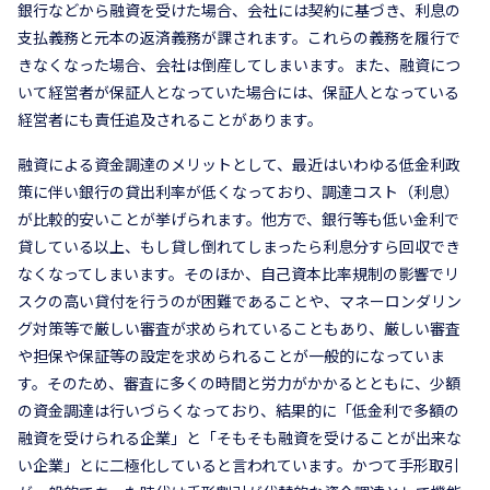
銀行などから融資を受けた場合、会社には契約に基づき、利息の
支払義務と元本の返済義務が課されます。これらの義務を履行で
きなくなった場合、会社は倒産してしまいます。また、融資につ
いて経営者が保証人となっていた場合には、保証人となっている
経営者にも責任追及されることがあります。
融資による資金調達のメリットとして、最近はいわゆる低金利政
策に伴い銀行の貸出利率が低くなっており、調達コスト（利息）
が比較的安いことが挙げられます。他方で、銀行等も低い金利で
貸している以上、もし貸し倒れてしまったら利息分すら回収でき
なくなってしまいます。そのほか、自己資本比率規制の影響でリ
スクの高い貸付を行うのが困難であることや、マネーロンダリン
グ対策等で厳しい審査が求められていることもあり、厳しい審査
や担保や保証等の設定を求められることが一般的になっていま
す。そのため、審査に多くの時間と労力がかかるとともに、少額
の資金調達は行いづらくなっており、結果的に「低金利で多額の
融資を受けられる企業」と「そもそも融資を受けることが出来な
い企業」とに二極化していると言われています。かつて手形取引