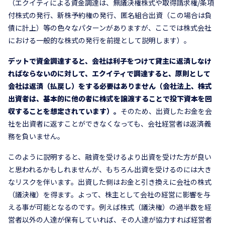
（エクイティによる資金調達は、無議決権株式や取得請求権/条項
付株式の発行、新株予約権の発行、匿名組合出資（この場合は負
債に計上）等の色々なパターンがありますが、ここでは株式会社
における一般的な株式の発行を前提として説明します）。
デットで資金調達すると、会社は利子をつけて貸主に返済しなけ
ればならないのに対して、エクイティで調達すると、原則として
会社は返済（払戻し）をする必要はありません（会社法上、株式
出資者は、基本的に他の者に株式を譲渡することで投下資本を回
収することを想定されています）。
そのため、出資したお金を会
社を出資者に返すことができなくなっても、会社経営者は返済義
務を負いません。
このように説明すると、融資を受けるより出資を受けた方が良い
と思われるかもしれませんが、もちろん出資を受けるのには大き
なリスクを伴います。出資した側はお金と引き換えに会社の株式
（議決権）を得ます。よって、株主として会社の経営に影響を与
える事が可能となるのです。例えば株式（議決権）の過半数を経
営者以外の人達が保有していれば、その人達が協力すれば経営者