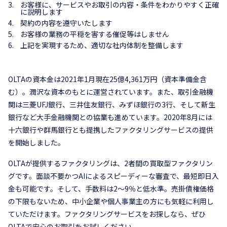
お客様に、サービスやお取引の内容・条件をわかりやすく正確
に説明します
契約の内容を遵守いたします
お客様の業務の平穏を害する催促等はしません
上記を実現するため、適切な社内体制を整備します
OLTAの資本金は2021年1月現在25億4,361万円（資本準備金含
む）。潤沢な資本のもとに運営されています。また、取引金融機
関は三菱UFJ銀行、三井住友銀行、みずほ銀行の3行、そして新生
銀行など大手金融機関との協業も進めています。2020年8月には
十六銀行や群馬銀行とも提携したファクタリングサービスの提供
を開始しました。
OLTAが提供するファクタリングは、2者間の買取型ファクタリン
グです。面談不要かつAIによるスピーディーな審査で、最短即日入
金も可能です。そして、手数料は2～9％と低水準。売掛債権価格
の下限もないため、中小企業や個人事業主の方にも気軽に利用し
ていただけます。ファクタリングサービスをお探しなら、ぜひ
OLTAで安心のお取引をお試しください。