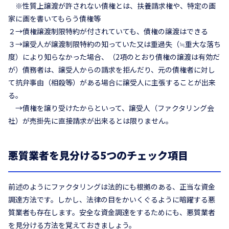
※性質上譲渡が許されない債権とは、扶養請求権や、特定の画
家に画を書いてもらう債権等
２→債権譲渡制限特約が付されていても、債権の譲渡はできる
３→譲受人が譲渡制限特約の知っていた又は重過失（≒重大な落ち
度）により知らなかった場合、（2項のとおり債権の譲渡は有効だ
が）債務者は、譲受人からの請求を拒んだり、元の債権者に対し
て抗弁事由（相殺等）がある場合に譲受人に主張することが出来
る。
→債権を譲り受けたからといって、譲受人（ファクタリング会
社）が売掛先に直接請求が出来るとは限りません。
悪質業者を見分ける5つのチェック項目
前述のようにファクタリングは法的にも根拠のある、正当な資金
調達方法です。しかし、法律の目をかいくぐるように暗躍する悪
質業者も存在します。安全な資金調達をするためにも、悪質業者
を見分ける方法を覚えておきましょう。